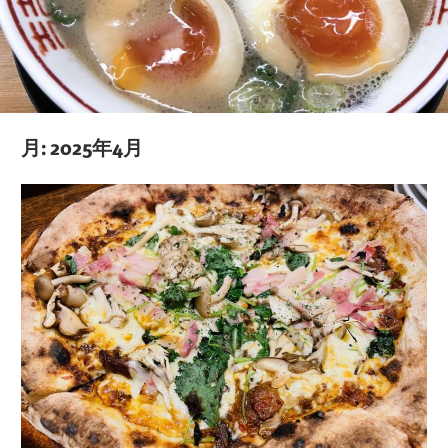
す、
極
上
の
味
月:
2025年4月
わ
い
を
あ
な
た
の
舌
で
体