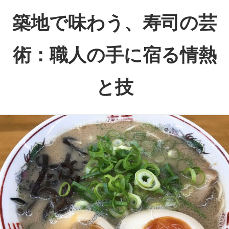
コ
築地で味わう、寿司の芸
ン
テ
術：職人の手に宿る情熱
ン
ツ
と技
へ
ス
職
キ
人
ッ
の
プ
情
熱
が
織
り
な