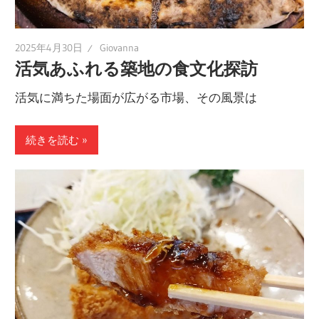
験
し
2025年4月30日
Giovanna
て
活気あふれる築地の食文化探訪
み
ま
活気に満ちた場面が広がる市場、その風景は
せ
ん
続きを読む
か？